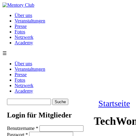
Direkt zum Inhalt
Über uns
Veranstaltungen
Presse
Fotos
Netzwerk
Academy
☰
Über uns
Veranstaltungen
Presse
Fotos
Netzwerk
Academy
Suche
Startseite
Suchformular
Sie sind hie
Login für Mitglieder
TechWome
Benutzername
*
Passwort
*