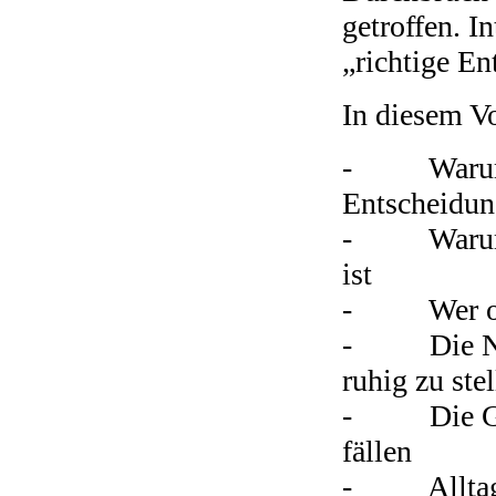
getroffen. In
„richtige En
In diesem Vo
- Warum es
Entscheidung
- Warum di
ist
- Wer oder 
- Die Numm
ruhig zu ste
- Die Grun
fällen
- Alltagst