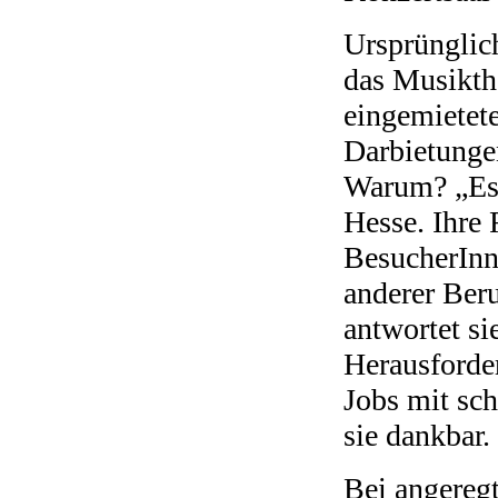
Ursprünglich
das Musikthe
eingemietet
Darbietungen
Warum? „Es 
Hesse. Ihre 
BesucherInne
anderer Beru
antwortet si
Herausforde
Jobs mit sc
sie dankbar.
Bei angereg