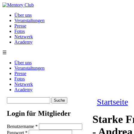
Direkt zum Inhalt
Über uns
Veranstaltungen
Presse
Fotos
Netzwerk
Academy
☰
Über uns
Veranstaltungen
Presse
Fotos
Netzwerk
Academy
Suche
Startseite
Suchformular
Sie sind hie
Login für Mitglieder
Starke F
Benutzername
*
- Andrea
Passwort
*